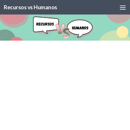
Recursos vs Humanos
Skip to content