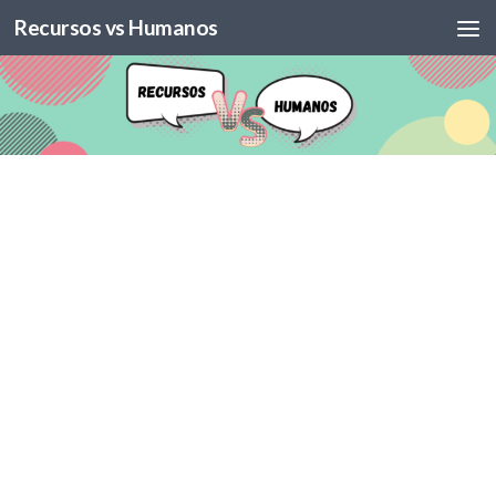
Recursos vs Humanos
Skip to content