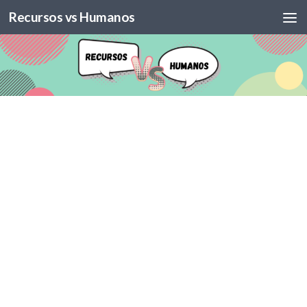
Recursos vs Humanos
Skip to content