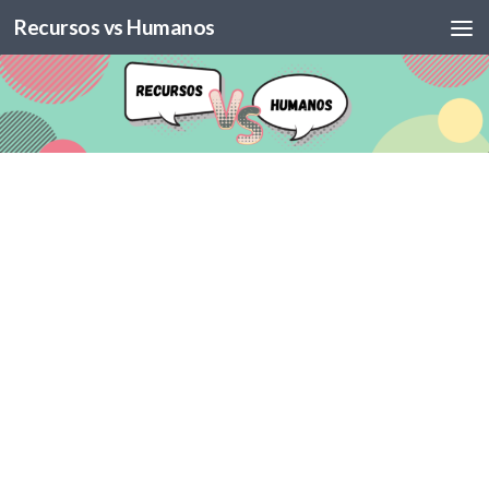
Recursos vs Humanos
Skip to content