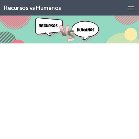
Recursos vs Humanos
Skip to content