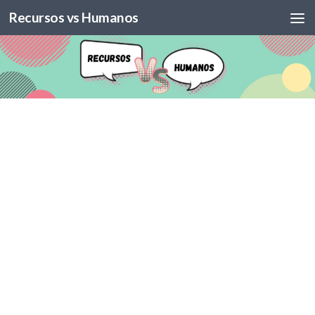
Recursos vs Humanos
Skip to content