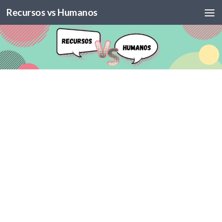
Recursos vs Humanos
Skip to content