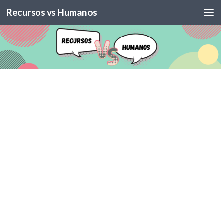
Recursos vs Humanos
Skip to content