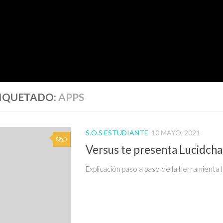
IQUETADO:
APPS
S.O.S ESTUDIANTE
10 MAYO, 2021
0
Versus te presenta Lucidcha
Explicación paso a paso de la herramienta 