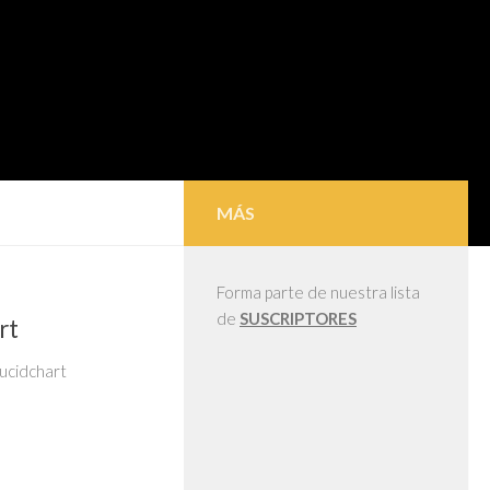
MÁS
Forma parte de nuestra lista
de
SUSCRIPTORES
rt
lucidchart