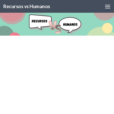
Recursos vs Humanos
Skip to content