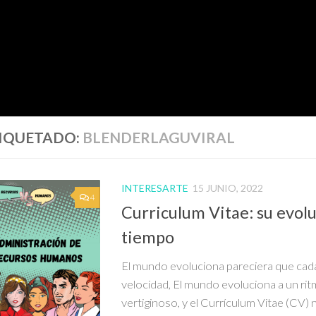
IQUETADO:
BLENDERLAGUVIRAL
INTERESARTE
15 JUNIO, 2022
4
Curriculum Vitae: su evolu
tiempo
El mundo evoluciona pareciera que cad
velocidad, El mundo evoluciona a un ri
vertiginoso, y el Currículum Vitae (CV) 