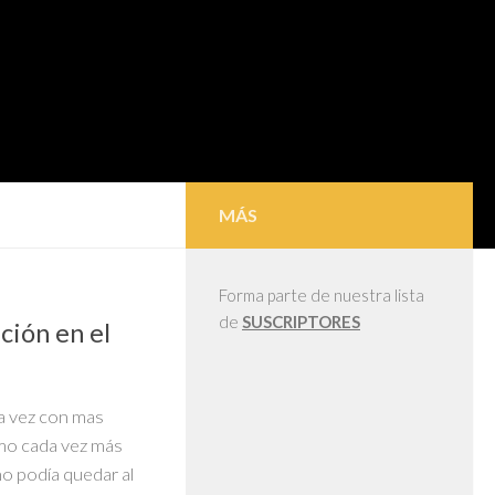
MÁS
Forma parte de nuestra lista
de
SUSCRIPTORES
ción en el
a vez con mas
tmo cada vez más
no podía quedar al