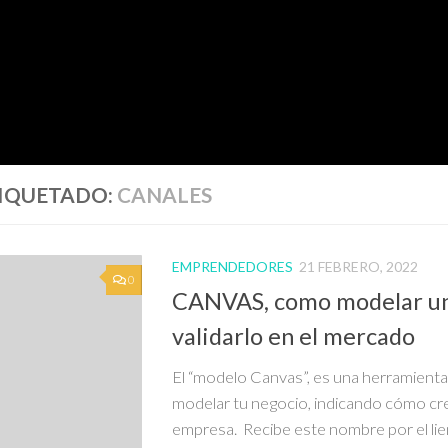
IQUETADO:
CANALES
EMPRENDEDORES
21 FEBRERO, 2022
0
CANVAS, como modelar un
validarlo en el mercado
El “modelo Canvas”, es una herramienta 
modelar tu negocio, indicando cómo cre
empresa. Recibe este nombre por el lien