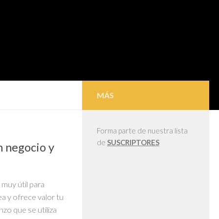
MÁS
Forma parte de nuestra lista
de
SUSCRIPTORES
 negocio y
muy útil para
a y ofrece valor tu
zo que se utiliza