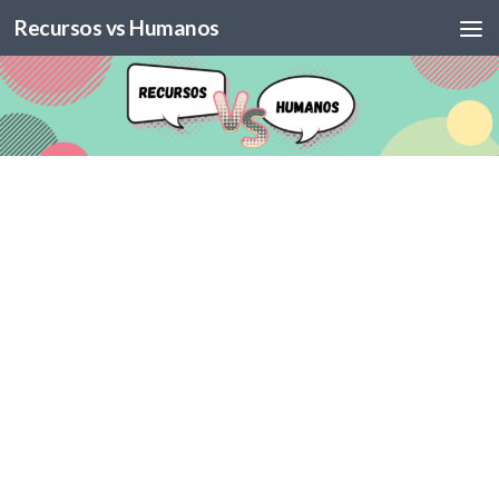
Recursos vs Humanos
Skip to content