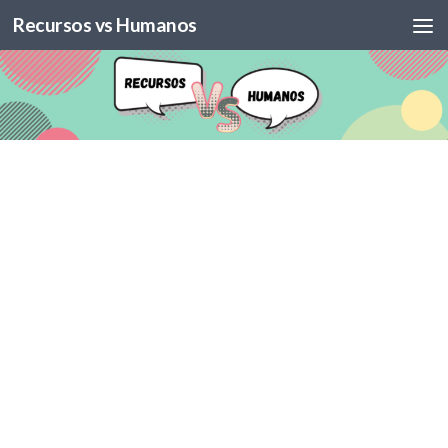
Recursos vs Humanos
Skip to content