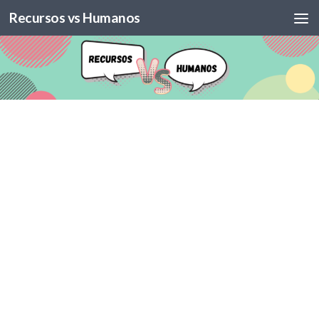
Recursos vs Humanos
Skip to content