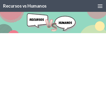
Recursos vs Humanos
Skip to content