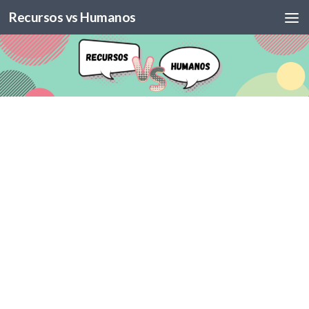
Recursos vs Humanos
Skip to content