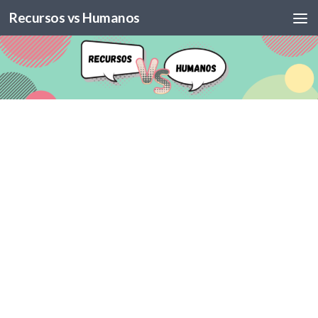
Recursos vs Humanos
Skip to content