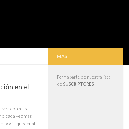
MÁS
Forma parte de nuestra lista
de
SUSCRIPTORES
ción en el
a vez con mas
tmo cada vez más
no podía quedar al