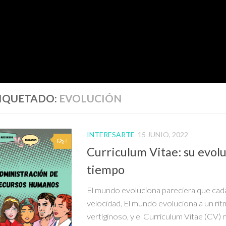
IQUETADO:
EVOLUCIÓN
INTERESARTE
15 JUNIO, 2022
4
Curriculum Vitae: su evolu
tiempo
El mundo evoluciona pareciera que cad
velocidad, El mundo evoluciona a un ri
vertiginoso, y el Currículum Vitae (CV) 