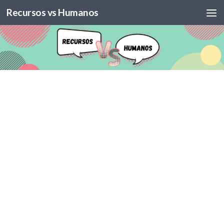
Recursos vs Humanos
Skip to content