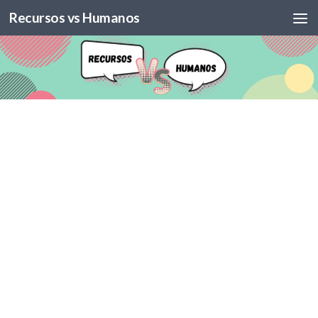
Recursos vs Humanos
Skip to content