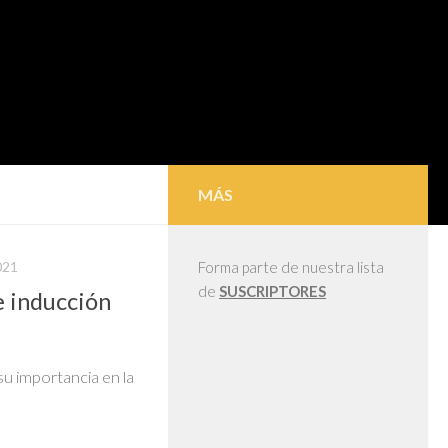
MÁS
021
Forma parte de nuestra lista
de
SUSCRIPTORES
e inducción
su importancia en la