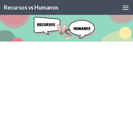
Recursos vs Humanos
Skip to content