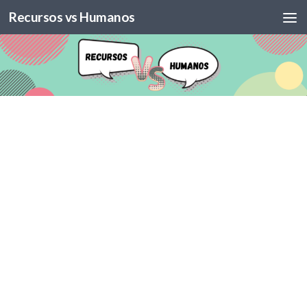
Recursos vs Humanos
Skip to content