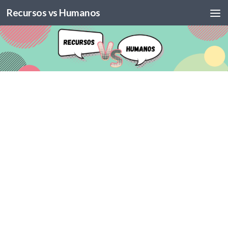
Recursos vs Humanos
Skip to content