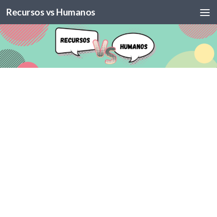
Recursos vs Humanos
Skip to content