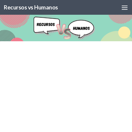
Recursos vs Humanos
Skip to content