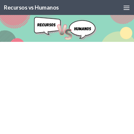
Recursos vs Humanos
Skip to content