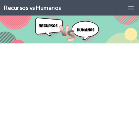
Recursos vs Humanos
Skip to content