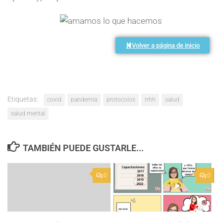
Volver a página de inicio
Etiquetas:
covid
pandemia
protocolos
rrhh
salud
salud mental
TAMBIÉN PUEDE GUSTARLE...
0
0