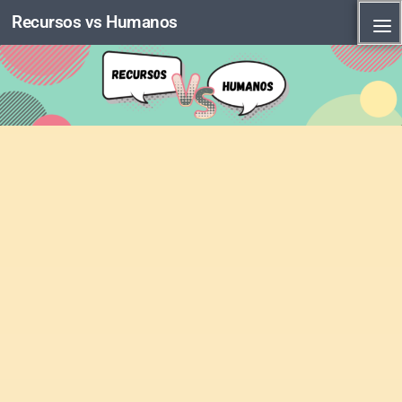
Recursos vs Humanos
Skip to content