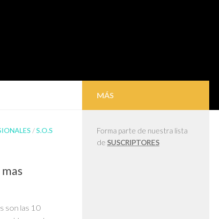
MÁS
SIONALES
/
S.O.S
Forma parte de nuestra lista
de
SUSCRIPTORES
s mas
s son las 10