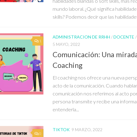
habilidades blandas o soft skills, más re
mundo laboral. ¿Qué significa habilidade
skills? Podemos decir que las habilidades
ADMINISTRACION DE RRHH
/
DOCENTE
1
5 MAYO, 2022
Comunicación: Una mirada
Coaching
El coaching nos ofrece una nueva persp
acto de la comunicación. Cuando habl
comunicación nos referimos al acto por 
persona transmite y recibe una informa
entenderla...
TIKTOK
9 MARZO, 2022
0