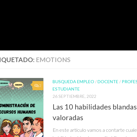
IQUETADO:
EMOTIONS
BUSQUEDA EMPLEO
/
DOCENTE
/
PROFE
2
ESTUDIANTE
26 SEPTIEMBRE, 2022
Las 10 habilidades blanda
valoradas
En este artículo vamos a contarte cuale