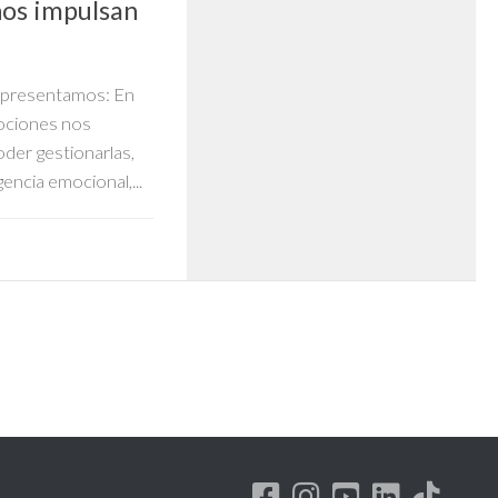
nos impulsan
te presentamos: En
ociones nos
oder gestionarlas,
ncia emocional,...