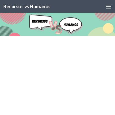
Recursos vs Humanos
Skip to content