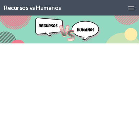
Recursos vs Humanos
Skip to content