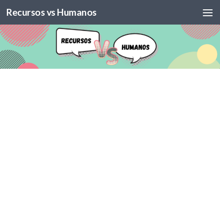
Recursos vs Humanos
Skip to content