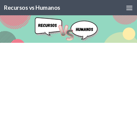
Recursos vs Humanos
Skip to content