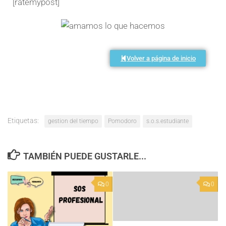
[ratemypost]
Volver a página de inicio
Etiquetas:
gestion del tiempo
Pomodoro
s.o.s.estudiante
TAMBIÉN PUEDE GUSTARLE...
0
0