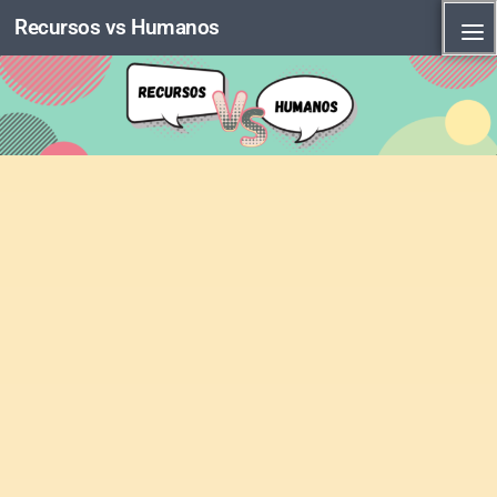
Recursos vs Humanos
Skip to content