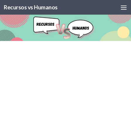
Recursos vs Humanos
Skip to content