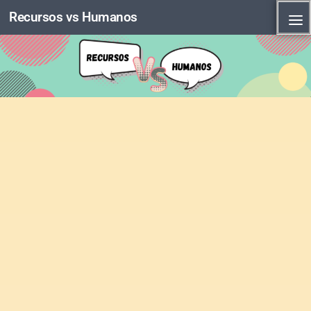
Recursos vs Humanos
Skip to content