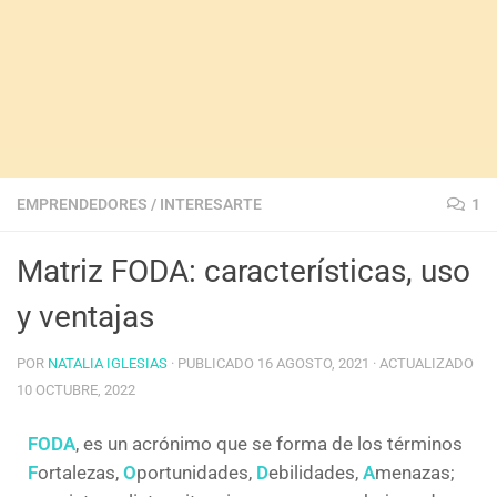
EMPRENDEDORES
/
INTERESARTE
1
Matriz FODA: características, uso
y ventajas
POR
NATALIA IGLESIAS
· PUBLICADO
16 AGOSTO, 2021
· ACTUALIZADO
10 OCTUBRE, 2022
FODA
, es un acrónimo que se forma de los términos
F
ortalezas,
O
portunidades,
D
ebilidades,
A
menazas;