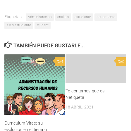
Etiquetas:
Administracion
analisis
estudiante
herramienta
s.o.s.estudiante
student
TAMBIÉN PUEDE GUSTARLE...
4
0
Te contamos que es
Netiqueta
18 ABRIL, 2021
Curriculum Vitae: su
evolución en el tiempo