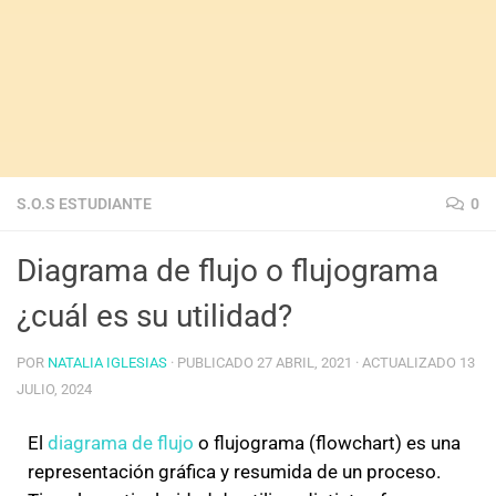
S.O.S ESTUDIANTE
0
Diagrama de flujo o flujograma
¿cuál es su utilidad?
POR
NATALIA IGLESIAS
· PUBLICADO
27 ABRIL, 2021
· ACTUALIZADO
13
JULIO, 2024
El
diagrama de flujo
o flujograma (flowchart) es una
representación gráfica y resumida de un proceso.