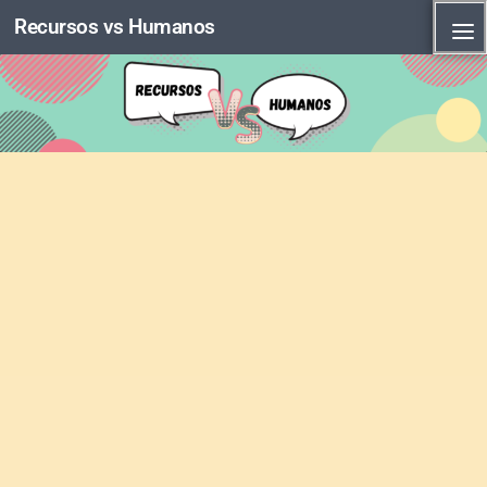
Recursos vs Humanos
Skip to content