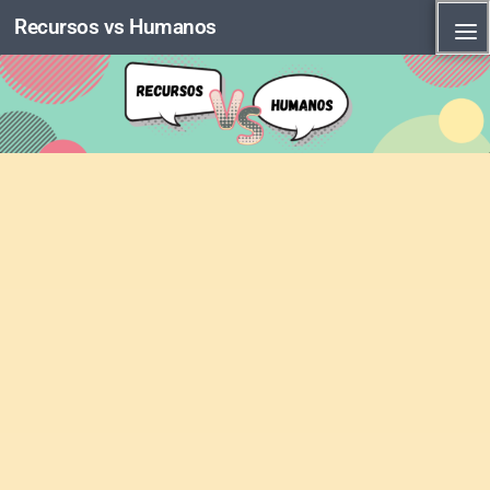
Recursos vs Humanos
Skip to content