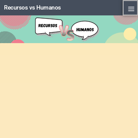
Recursos vs Humanos
Skip to content